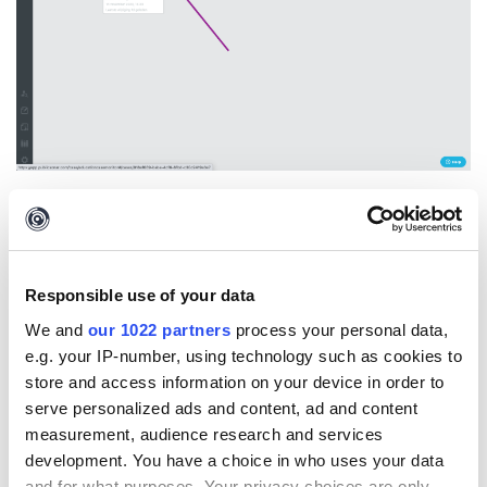
Houd er rekening mee dat een vergrendelde case door andere
gebruikers kan worden ontgrendeld. Het vergrendelen van een
case moet worden gezien als een melding die collega's
waarschuwt dat een case gevoelig is en niet mag worden
Responsible use of your data
gewijzigd.
We and
our 1022 partners
process your personal data,
Er verschijnt een melding binnen een vergrendelde case om de
e.g. your IP-number, using technology such as cookies to
gebruiker te laten weten dat een case vergrendeld is. Het is
store and access information on your device in order to
mogelijk om de case te ontgrendelen via dezelfde knop als waar je
serve personalized ads and content, ad and content
de case mee hebt vergrendeld.
measurement, audience research and services
development. You have a choice in who uses your data
and for what purposes. Your privacy choices are only