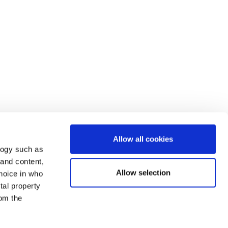
Allow all cookies
logy such as
 and content,
Allow selection
hoice in who
tal property
om the