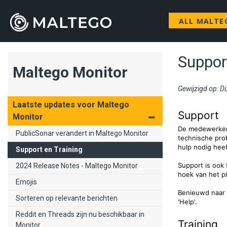
ALL MALTE
Suppor
Maltego Monitor
Gewijzigd op: D
Laatste updates voor Maltego
Support
Monitor
De medewerkers
PublicSonar verandert in Maltego Monitor
technische pro
hulp nodig heef
Support en Training
Support is ook 
2024 Release Notes - Maltego Monitor
hoek van het p
Emojis
Benieuwd naar u
Sorteren op relevante berichten
'Help'.
Reddit en Threads zijn nu beschikbaar in
Training
Monitor