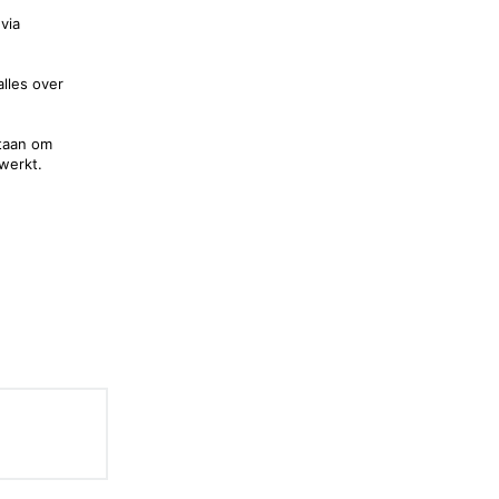
via
lles over
staan om
werkt.