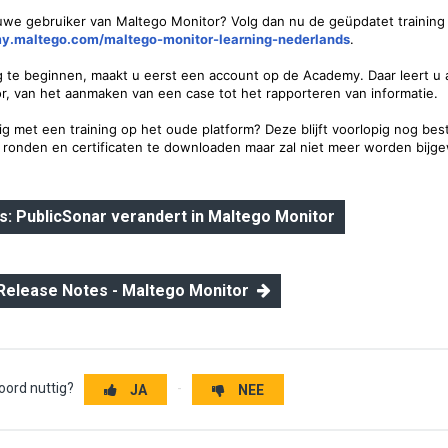
uwe gebruiker van Maltego Monitor? Volg dan nu de geüpdatet training 
my.maltego.com/maltego-monitor-learning-nederlands
.
g te beginnen, maakt u eerst een account op de Academy. Daar leert u a
r, van het aanmaken van een case tot het rapporteren van informatie.
g met een training op het oude platform? Deze blijft voorlopig nog be
e ronden en certificaten te downloaden maar zal niet meer worden bijge
: PublicSonar verandert in Maltego Monitor
 Release Notes - Maltego Monitor
oord nuttig?
JA
NEE