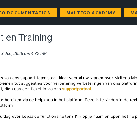
GO DOCUMENTATION
MALTEGO ACADEMY
MA
t en Training
i, 3 Jun, 2025 om 4:32 PM
 van ons support team staan klaar voor al uw vragen over Maltego Mon
blemen tot suggesties voor verbetering verbeteringen van ons platfor
t, dien dan een ticket in via ons
supportportaal
.
te bereiken via de helpknop in het platform. Deze is te vinden in de r
latform.
itleg over bepaalde functionaliteiten? Klik op je naam en open het hel