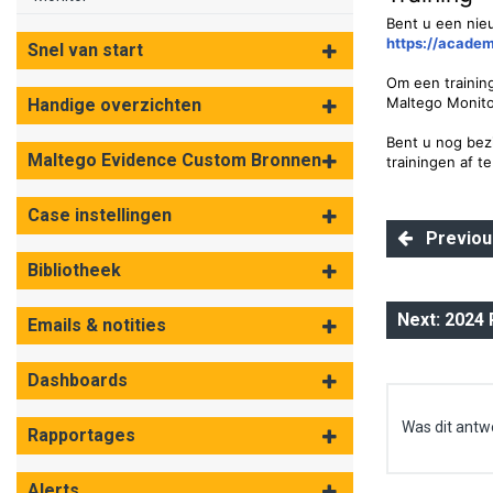
Bent u een nie
https://acade
Snel van start
Om een trainin
Maltego Monito
Handige overzichten
Bent u nog bezi
Maltego Evidence Custom Bronnen
trainingen af t
Case instellingen
Previous
Bibliotheek
Next: 2024
Emails & notities
Dashboards
Was dit antw
Rapportages
Alerts