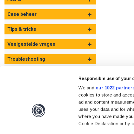
Case beheer
Tips & tricks
Veelgestelde vragen
Troubleshooting
Algemene Voorwaarden
Responsible use of your 
We and
our 1022 partner
cookies to store and acces
ad and content measureme
uses your data and for wha
where you have made your
Cookie Declaration or by cl