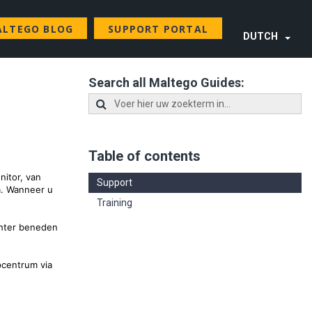
LTEGO BLOG
SUPPORT PORTAL
DUTCH
Search all Maltego Guides:
Table of contents
itor, van
Support
m. Wanneer u
Training
echter beneden
pcentrum via