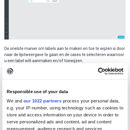
De snelste manier om labels aan te maken en toe te wijzen is door
naar de lijstweergave te gaan en de cases te selecteren waarvoor
u een label wilt aanmaken en/of toewijzen.
Gebruik vervolgens de pijl naar beneden naast het selectievakje
bovenaan de lijst om het label toewijzen/verwijderen te kiezen.
Kies een label of meerdere labels of maak een nieuw label om toe
te wijzen.
Responsible use of your data
We and
our 1022 partners
process your personal data,
e.g. your IP-number, using technology such as cookies to
store and access information on your device in order to
serve personalized ads and content, ad and content
measurement, audience research and services