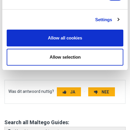
and set your preferences in the
details section
.
We use cookies to personalise content and ads, to
Settings
provide social media features and to analyse our traffic.
We also share information about your use of our site with
Previous: Emojis
our social media, advertising and analytics partners who
Allow all cookies
may combine it with other information that you’ve
provided to them or that they’ve collected from your use
Next: Reddit en Threads zijn nu beschikbaar in
Allow selection
of their services.
Monitor
Was dit antwoord nuttig?
JA
NEE
Search all Maltego Guides: