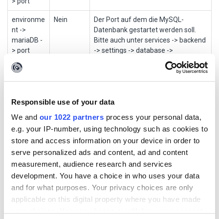
> port
environme
Nein
Der Port auf dem die MySQL-
nt ->
Datenbank gestartet werden soll.
mariaDB -
Bitte auch unter services -> backend
> port
-> settings -> database ->
PORT anpassen.
services ->
Nein
Hier kann eine alternative Datenbank
backend -
an den Maltego Evidence Desktop
> settings
angebunden werden. Supported
Responsible use of your data
->
sind neben MySQL auch Postgres
We and
our 1022 partners
process your personal data,
database
und sqlite. Sie können weitere
e.g. your IP-number, using technology such as cookies to
Informationen zur Konfiguration von
store and access information on your device in order to
Datenbanken im
Django Handbuch
nachlesen.
serve personalized ads and content, ad and content
measurement, audience research and services
environme
Nein
Sie können diesen Wert auf "true"
development. You have a choice in who uses your data
nt ->
ändern. Dann wird beim Start jede
and for what purposes. Your privacy choices are only
enableLog
Lognachricht in die darüberliegend-
applicable on this digital property where you have made
spezifizierte Datei geschrieben. Dies
verlangsamt Maltego Evidence
your choices. You can change or withdraw your consent