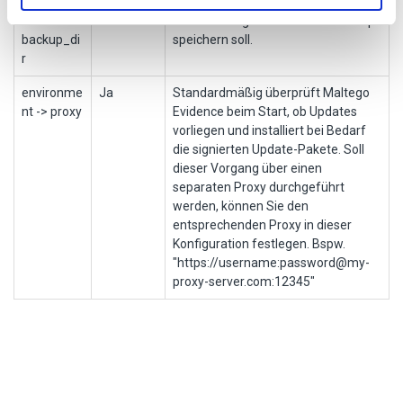
environme
Nein
Hier können Sie den Pfad angeben,
nt ->
in den Maltego Evidence die Backups
backup_di
speichern soll.
r
environme
Ja
Standardmäßig überprüft Maltego
nt -> proxy
Evidence beim Start, ob Updates
vorliegen und installiert bei Bedarf
die signierten Update-Pakete. Soll
dieser Vorgang über einen
separaten Proxy durchgeführt
werden, können Sie den
entsprechenden Proxy in dieser
Konfiguration festlegen. Bspw.
"https://username:password@my-
proxy-server.com:12345"