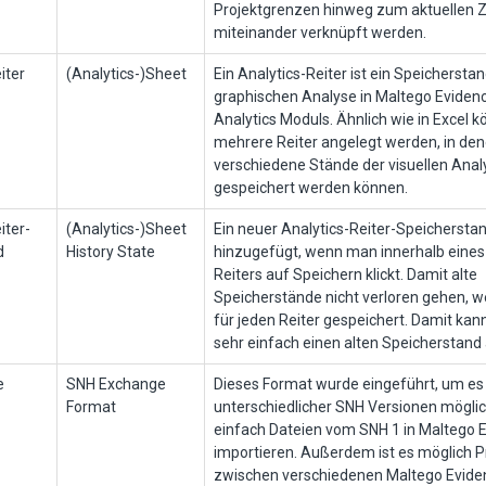
Projektgrenzen hinweg zum aktuellen Z
miteinander verknüpft werden.
iter
(Analytics-)Sheet
Ein Analytics-Reiter ist ein Speicherstan
graphischen Analyse in Maltego Evidenc
Analytics Moduls. Ähnlich wie in Excel 
mehrere Reiter angelegt werden, in de
verschiedene Stände der visuellen Anal
gespeichert werden können.
iter-
(Analytics-)Sheet
Ein neuer Analytics-Reiter-Speichersta
d
History State
hinzugefügt, wenn man innerhalb eines 
Reiters auf Speichern klickt. Damit alte
Speicherstände nicht verloren gehen, w
für jeden Reiter gespeichert. Damit kan
sehr einfach einen alten Speicherstand
e
SNH Exchange
Dieses Format wurde eingeführt, um es
Format
unterschiedlicher SNH Versionen mögli
einfach Dateien vom SNH 1 in Maltego 
importieren. Außerdem ist es möglich P
zwischen verschiedenen Maltego Evide