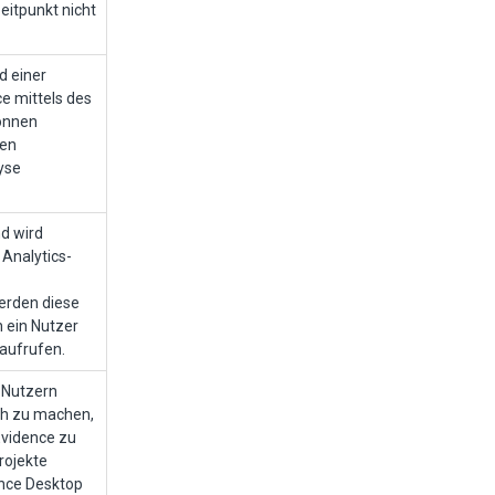
eitpunkt nicht
d einer
e mittels des
können
nen
yse
nd wird
Analytics-
erden diese
n ein Nutzer
 aufrufen.
 Nutzern
ch zu machen,
Evidence zu
rojekte
nce Desktop