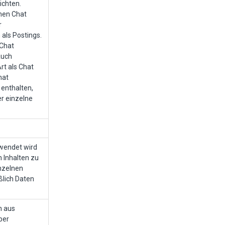
ichten.
nen Chat
r
als Postings.
 Chat
Auch
rt als Chat
hat
enthalten,
er einzelne
erwendet wird
 Inhalten zu
inzelnen
ßlich Daten
n aus
ber