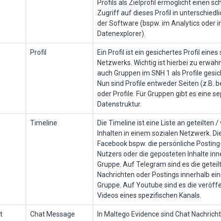
Profils als Zielprofil ermöglicht einen sc
Zugriff auf dieses Profil in unterschiedl
der Software (bspw. im Analytics oder 
Datenexplorer).
Profil
Ein Profil ist ein gesichertes Profil eines
Netzwerks. Wichtig ist hierbei zu erwäh
auch Gruppen im SNH 1 als Profile gesi
Nun sind Profile entweder Seiten (z.B. 
oder Profile. Für Gruppen gibt es eine s
Datenstruktur.
Timeline
Die Timeline ist eine Liste an geteilten 
Inhalten in einem sozialen Netzwerk. Die
Facebook bspw. die persönliche Posting-
Nutzers oder die geposteten Inhalte inn
Gruppe. Auf Telegram sind es die geteil
Nachrichten oder Postings innerhalb ei
Gruppe. Auf Youtube sind es die veröffe
Videos eines spezifischen Kanals.
t
Chat Message
In Maltego Evidence sind Chat Nachricht