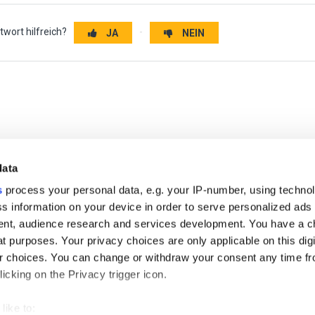
wort hilfreich?
JA
NEIN
data
s
process your personal data, e.g. your IP-number, using techno
s information on your device in order to serve personalized ads
nt, audience research and services development. You have a c
t purposes. Your privacy choices are only applicable on this digi
 choices. You can change or withdraw your consent any time fr
r free demo
icking on the Privacy trigger icon.
like to:
us