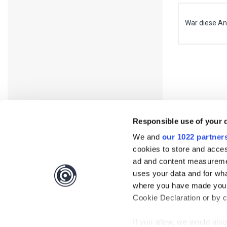
War diese Ant
Responsible use of your 
We and
our 1022 partner
cookies to store and acces
ad and content measureme
uses your data and for wha
where you have made your
Interested?
Get you
Cookie Declaration or by cl
If you allow, we would also 
Questions?
Contact 