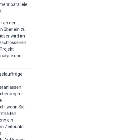
 mehr parallele
n.
er an den
n über ein zu
Dieser wird im
geschlossenen
Projekt
Analyse und
zelaufträge
veranlassen
icherung für
e
ch, wenn Sie
nthalten
enn ein
n Zeitpunkt
e
ub-Aufträgen