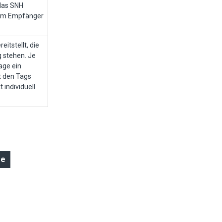
 das SNH
vom Empfänger
itstellt, die
g stehen. Je
age ein
it den Tags
t individuell
ge