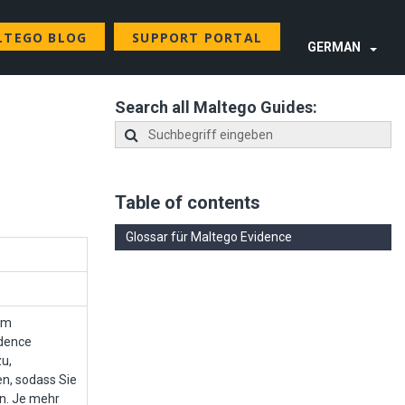
LTEGO BLOG
SUPPORT PORTAL
GERMAN
Search all Maltego Guides:
Table of contents
Glossar für Maltego Evidence
 im
idence
zu,
n, sodass Sie
n. Je mehr