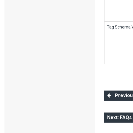
Tag Schema V
Previous
Next: FAQs