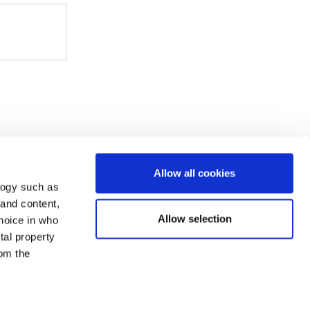
Allow all cookies
logy such as
 and content,
Allow selection
hoice in who
tal property
om the