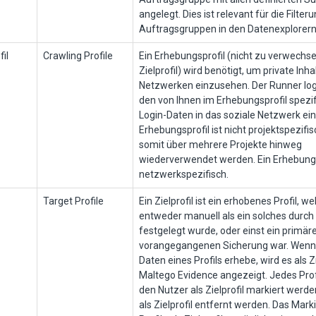
angelegt. Dies ist relevant für die Filter
Auftragsgruppen in den Datenexplorern
il
Crawling Profile
Ein Erhebungsprofil (nicht zu verwechse
Zielprofil) wird benötigt, um private Inha
Netzwerken einzusehen. Der Runner log
den von Ihnen im Erhebungsprofil spezif
Login-Daten in das soziale Netzwerk ein.
Erhebungsprofil ist nicht projektspezifi
somit über mehrere Projekte hinweg
wiederverwendet werden. Ein Erhebungsp
netzwerkspezifisch.
Target Profile
Ein Zielprofil ist ein erhobenes Profil, w
entweder manuell als ein solches durch
festgelegt wurde, oder einst ein primäre
vorangegangenen Sicherung war. Wenn 
Daten eines Profils erhebe, wird es als Zi
Maltego Evidence angezeigt. Jedes Prof
den Nutzer als Zielprofil markiert werde
als Zielprofil entfernt werden. Das Mark