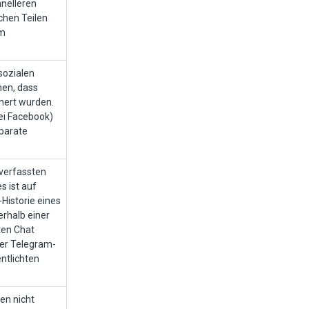
hnelleren
ichen Teilen
im
 sozialen
nen, dass
chert wurden.
bei Facebook)
eparate
/ verfassten
s ist auf
Historie eines
erhalb einer
ten Chat
ner Telegram-
ntlichten
en nicht