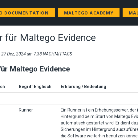
GO DOCUMENTATION
MALTEGO ACADEMY
MA
r für Maltego Evidence
r, 27 Dez, 2024 um 7:38 NACHMITTAGS
für Maltego Evidence
sch
Begriff Englisch
Erklärung / Bedeutung
Runner
Ein Runner ist ein Erhebungsserver, der
Hintergrund beim Start von Maltego Ev
automatisch gestartet wird. Er dient da
Sicherungen im Hintergrund auszuführe
die Software weiterhin benutzen könne