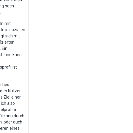
ung nach
.
ln mit
lte in sozialen
gt sich mit
izierten
 Ein
sch und kann
rofil ist
elches
 den Nutzer
s Ziel einer
ich also
elprofil in
il kann durch
n, oder auch
ieren eines