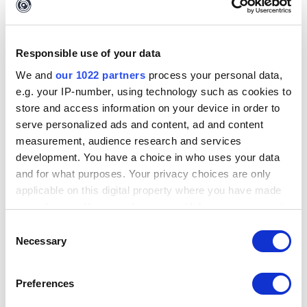
verwenden soll, kann die Anwendung dennoch Mails 
versenden. Diese Mails landen jedoch sehr wahrscheinlich 
im Spam Ordner Ihrer Nutzer. Daher empfehlen wir, eigene 
Responsible use of your data
Mailserver Daten anzugeben.
We and
our 1022 partners
process your personal data,
e.g. your IP-number, using technology such as cookies to
store and access information on your device in order to
serve personalized ads and content, ad and content
measurement, audience research and services
Wenn Sie solche Daten bereits haben, geben Sie diese hier ein.
Wenn Sie keinen SMTP Mail Server einrichten möchten, wählen
development. You have a choice in who uses your data
Sie "5. Skip this step"
and for what purposes. Your privacy choices are only
applicable on this digital property where you have made
Festlegen des Hostnamens
your choices. You can change or withdraw your consent
any time from the Cookie Declaration or by clicking on
Consent
Sie werden nach dem Wert 'CSRF_TRUSTED_HOST' gefragt. Dies
the Privacy trigger icon.
Necessary
Selection
ist die Host URL, unter der der Server für Ihre Nutzer erreichbar ist.
Das kann eine öffentliche URL, eine interne Subdomain oder eine
If you allow, we would also like to:
IP Adresse sein. Bitte geben Sie den Wert inklusive 'https://' ein.
Preferences
Collect information about your geographical
Wählen Sie "3. Set data", um einen Hostnamen einzutragen.
location which can be accurate to within several