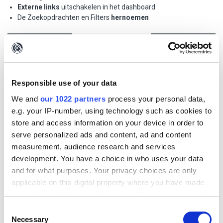
Externe links
uitschakelen in het dashboard
De Zoekopdrachten en Filters
hernoemen
Responsible use of your data
We and
our 1022 partners
process your personal data,
e.g. your IP-number, using technology such as cookies to
store and access information on your device in order to
serve personalized ads and content, ad and content
measurement, audience research and services
development. You have a choice in who uses your data
Via de optie 'Opmaak' rechts bovenin kun je de indeling van het
and for what purposes. Your privacy choices are only
dashboard wijzigen. Hier kun je:
applicable on this digital property where you have made
Widgets
toevoegen of verwijderen
your choices. You can change or withdraw your consent
De
positie
van widgets wijzigen
any time from the Cookie Declaration or by clicking on
Consent
De instellingen
per widget
aanpassen
the Privacy trigger icon.
Necessary
Selection