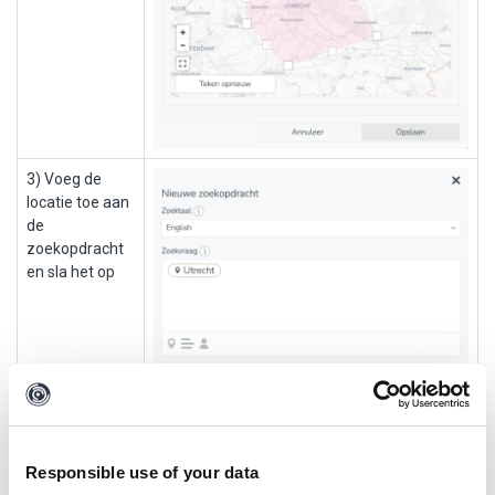
3) Voeg de
locatie toe aan
de
zoekopdracht
en sla het op
Na een tijdje verschijnen Snaps van Snap Map in de berichten-
Responsible use of your data
feed. Elke Snap kan de volgende elementen hebben: